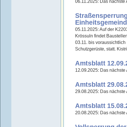
06.11.2025: Das nächste A
Straßensperrung
Einheitsgemein
05.11.2025: Auf der K220
Krössuln findet Baustelle
03.11. bis voraussichtli
Schutzgerüste, statt. Kistri
Amtsblatt 12.09
12.09.2025: Das nächste A
Amtsblatt 29.08
29.08.2025: Das nächste A
Amtsblatt 15.08
20.08.2025: Das nächste A