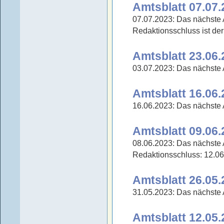
Amtsblatt 07.07
07.07.2023: Das nächste 
Redaktionsschluss ist der
Amtsblatt 23.06
03.07.2023: Das nächste A
Amtsblatt 16.06
16.06.2023: Das nächste A
Amtsblatt 09.06
08.06.2023: Das nächste 
Redaktionsschluss: 12.06
Amtsblatt 26.05
31.05.2023: Das nächste A
Amtsblatt 12.05