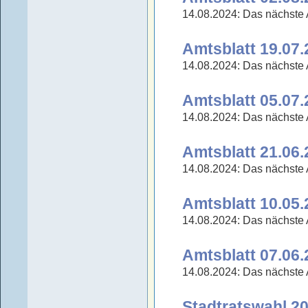
14.08.2024: Das nächste A
Amtsblatt 19.07
14.08.2024: Das nächste A
Amtsblatt 05.07
14.08.2024: Das nächste A
Amtsblatt 21.06
14.08.2024: Das nächste A
Amtsblatt 10.05
14.08.2024: Das nächste A
Amtsblatt 07.06
14.08.2024: Das nächste A
Stadtratswahl 20