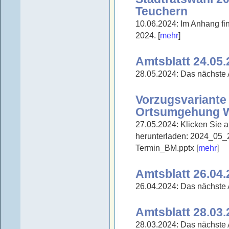
Teuchern
10.06.2024: Im Anhang fi
2024. [
mehr
]
Amtsblatt 24.05
28.05.2024: Das nächste A
Vorzugsvariante 
Ortsumgehung W
27.05.2024: Klicken Sie 
herunterladen: 2024_0
Termin_BM.pptx [
mehr
]
Amtsblatt 26.04
26.04.2024: Das nächste A
Amtsblatt 28.03
28.03.2024: Das nächste A