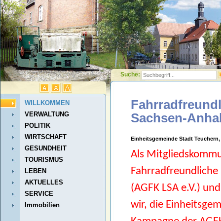
Suche:
Fahrradfreun
WILLKOMMEN
VERWALTUNG
Sachsen-Anhalt
POLITIK
WIRTSCHAFT
Einheitsgemeinde Stadt Teuchern,
GESUNDHEIT
Als Mitgliedskommu
TOURISMUS
Fahrradfreundliche
LEBEN
AKTUELLES
(AGFK LSA e.V.) un
SERVICE
wir, die Einheitsge
Immobilien