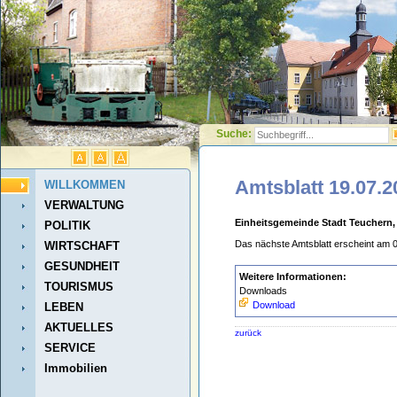
Suche:
Amtsblatt 19.07.2
WILLKOMMEN
VERWALTUNG
Einheitsgemeinde Stadt Teuchern,
POLITIK
Das nächste Amtsblatt erscheint am 
WIRTSCHAFT
GESUNDHEIT
Weitere Informationen:
TOURISMUS
Downloads
Download
LEBEN
AKTUELLES
zurück
SERVICE
Immobilien