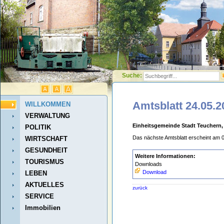
Suche:
Amtsblatt 24.05.2
WILLKOMMEN
VERWALTUNG
Einheitsgemeinde Stadt Teuchern,
POLITIK
Das nächste Amtsblatt erscheint am 
WIRTSCHAFT
GESUNDHEIT
Weitere Informationen:
TOURISMUS
Downloads
Download
LEBEN
AKTUELLES
zurück
SERVICE
Immobilien