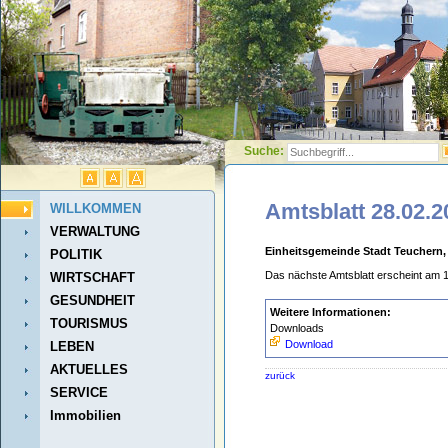
Suche:
Amtsblatt 28.02.2
WILLKOMMEN
VERWALTUNG
Einheitsgemeinde Stadt Teuchern,
POLITIK
Das nächste Amtsblatt erscheint am 
WIRTSCHAFT
GESUNDHEIT
Weitere Informationen:
TOURISMUS
Downloads
Download
LEBEN
AKTUELLES
zurück
SERVICE
Immobilien