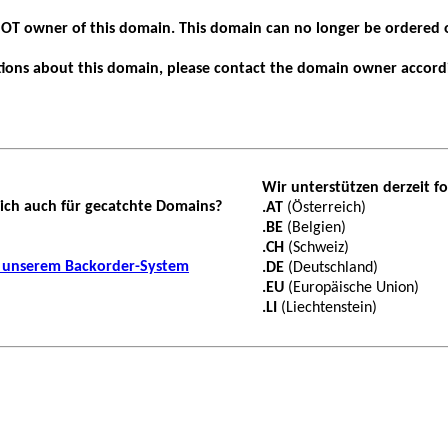
 NOT owner of this domain. This domain can no longer be ordered 
tions about this domain, please contact the domain owner accor
Wir unterstützen derzeit 
 sich auch für gecatchte Domains?
.AT
(Österreich)
.BE
(Belgien)
.CH
(Schweiz)
u unserem Backorder-System
.DE
(Deutschland)
.EU
(Europäische Union)
.LI
(Liechtenstein)