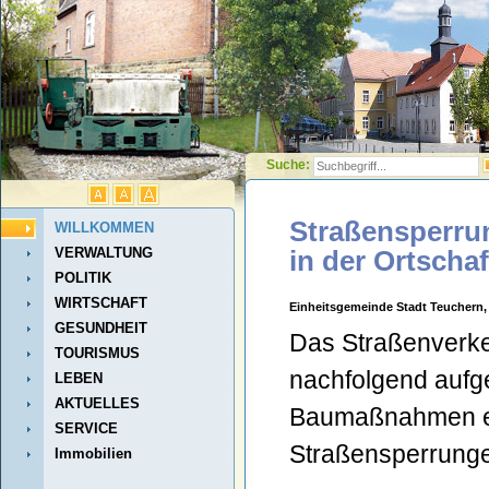
Suche:
Straßensperru
WILLKOMMEN
VERWALTUNG
in der Ortscha
POLITIK
WIRTSCHAFT
Einheitsgemeinde Stadt Teuchern, 
GESUNDHEIT
Das Straßenverkeh
TOURISMUS
nachfolgend aufge
LEBEN
AKTUELLES
Baumaßnahmen er
SERVICE
Straßensperrungen
Immobilien