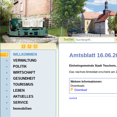
Suche:
Amtsblatt 16.06.2
WILLKOMMEN
VERWALTUNG
Einheitsgemeinde Stadt Teuchern,
POLITIK
Das nächste Amtsblatt erscheint am 2
WIRTSCHAFT
GESUNDHEIT
Weitere Informationen:
TOURISMUS
Downloads
Download
LEBEN
AKTUELLES
zurück
SERVICE
Immobilien