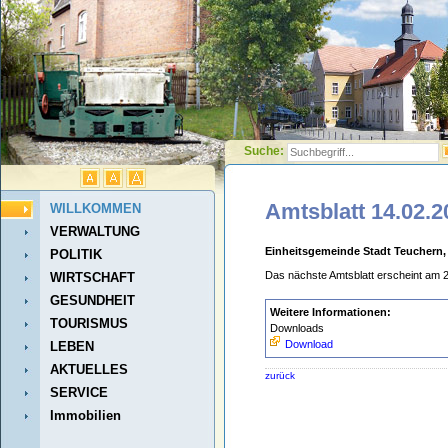
Suche:
Amtsblatt 14.02.2
WILLKOMMEN
VERWALTUNG
Einheitsgemeinde Stadt Teuchern,
POLITIK
Das nächste Amtsblatt erscheint am 
WIRTSCHAFT
GESUNDHEIT
Weitere Informationen:
TOURISMUS
Downloads
Download
LEBEN
AKTUELLES
zurück
SERVICE
Immobilien