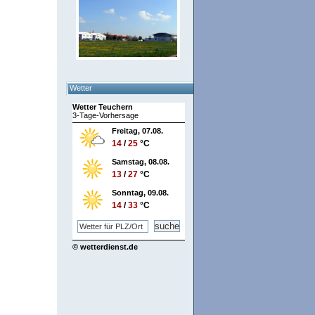
Wetter
Wetter Teuchern
3-Tage-Vorhersage
Freitag, 07.08.
14
/
25
°C
Samstag, 08.08.
13
/
27
°C
Sonntag, 09.08.
14
/
33
°C
© wetterdienst.de