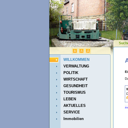
Such
A
WILLKOMMEN
VERWALTUNG
E
POLITIK
Da
WIRTSCHAFT
GESUNDHEIT
W
TOURISMUS
D
LEBEN
AKTUELLES
zu
SERVICE
Immobilien