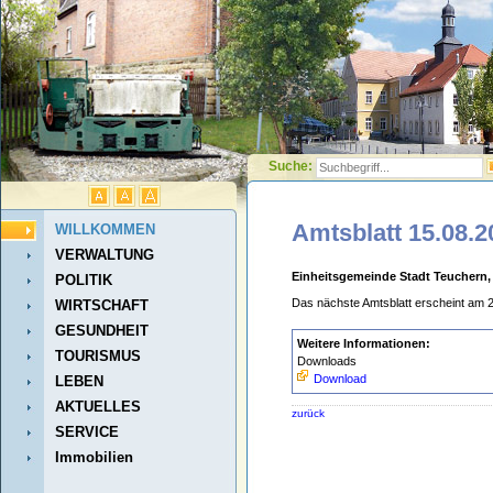
Suche:
Amtsblatt 15.08.2
WILLKOMMEN
VERWALTUNG
Einheitsgemeinde Stadt Teuchern,
POLITIK
Das nächste Amtsblatt erscheint am 
WIRTSCHAFT
GESUNDHEIT
Weitere Informationen:
TOURISMUS
Downloads
Download
LEBEN
AKTUELLES
zurück
SERVICE
Immobilien