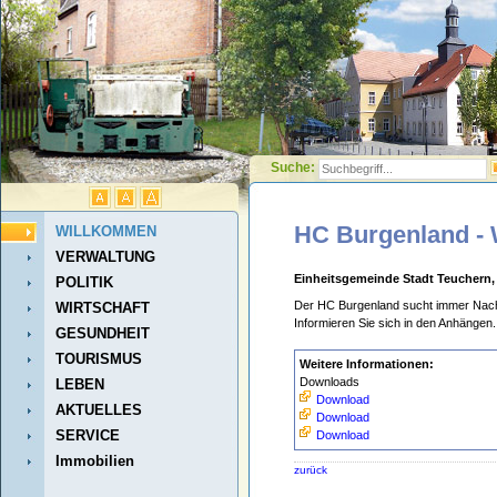
Suche:
HC Burgenland -
WILLKOMMEN
VERWALTUNG
Einheitsgemeinde Stadt Teuchern,
POLITIK
Der HC Burgenland sucht immer Na
WIRTSCHAFT
Informieren Sie sich in den Anhängen.
GESUNDHEIT
TOURISMUS
Weitere Informationen:
Downloads
LEBEN
Download
AKTUELLES
Download
SERVICE
Download
Immobilien
zurück