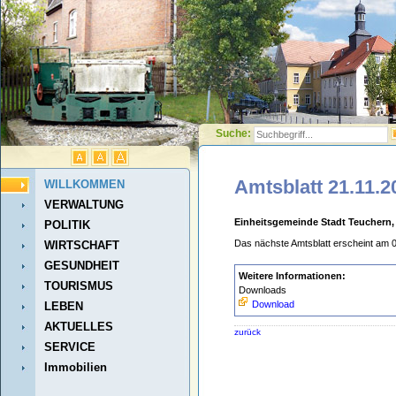
Suche:
Amtsblatt 21.11.2
WILLKOMMEN
VERWALTUNG
Einheitsgemeinde Stadt Teuchern, 
POLITIK
Das nächste Amtsblatt erscheint am 
WIRTSCHAFT
GESUNDHEIT
Weitere Informationen:
TOURISMUS
Downloads
Download
LEBEN
AKTUELLES
zurück
SERVICE
Immobilien