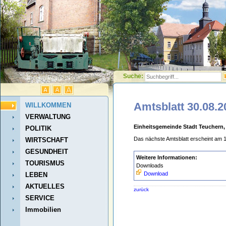
Suche:
Amtsblatt 30.08.2
WILLKOMMEN
VERWALTUNG
Einheitsgemeinde Stadt Teuchern, 
POLITIK
Das nächste Amtsblatt erscheint am 
WIRTSCHAFT
GESUNDHEIT
Weitere Informationen:
TOURISMUS
Downloads
Download
LEBEN
AKTUELLES
zurück
SERVICE
Immobilien