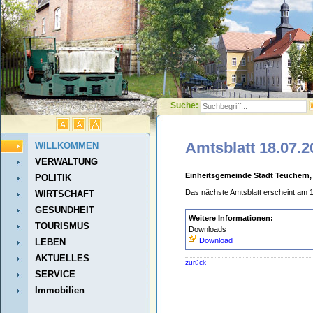
Suche:
Amtsblatt 18.07.2
WILLKOMMEN
VERWALTUNG
Einheitsgemeinde Stadt Teuchern,
POLITIK
Das nächste Amtsblatt erscheint am 
WIRTSCHAFT
GESUNDHEIT
Weitere Informationen:
TOURISMUS
Downloads
Download
LEBEN
AKTUELLES
zurück
SERVICE
Immobilien