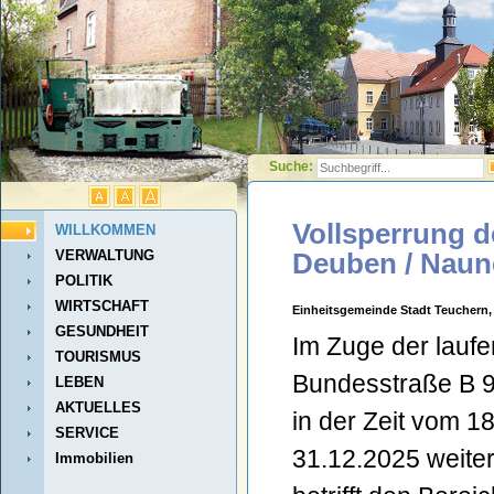
Suche:
Vollsperrung d
WILLKOMMEN
VERWALTUNG
Deuben / Naun
POLITIK
WIRTSCHAFT
Einheitsgemeinde Stadt Teuchern,
GESUNDHEIT
Im Zuge der laufe
TOURISMUS
Bundesstraße B 
LEBEN
AKTUELLES
in der Zeit vom 1
SERVICE
31.12.2025 weiter
Immobilien